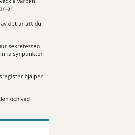
tveckla vården
in är.
av det är att du
hur sekretessen
lämna synpunkter
sregister hjälper
rden och vad