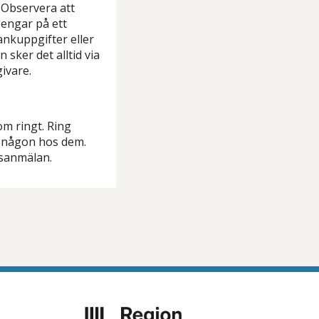
. Observera att
pengar på ett
ankuppgifter eller
 sker det alltid via
ivare.
om ringt. Ring
n någon hos dem.
isanmälan.