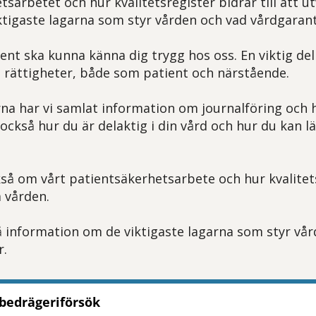
sarbetet och hur kvalitetsregister bidrar till att u
tigaste lagarna som styr vården och vad vårdgarant
nt ska kunna känna dig trygg hos oss. En viktig del 
na rättigheter, både som patient och närstående.
rna har vi samlat information om journalföring och 
också hur du är delaktig i din vård och hur du kan 
kså om vårt patientsäkerhetsarbete och hur kvalitet
la vården.
å information om de viktigaste lagarna som styr vå
r.
 bedrägeriförsök