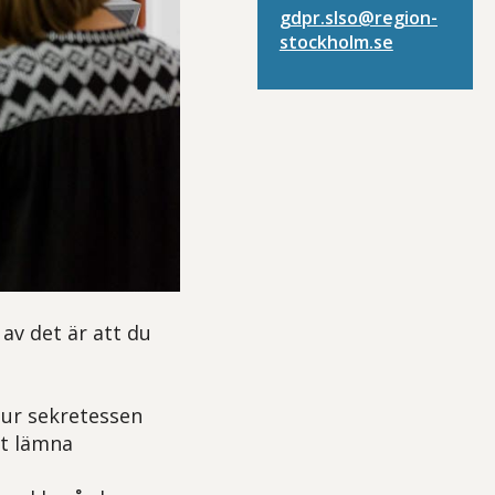
gdpr.slso@region­
stockholm.se
av det är att du
hur sekretessen
tt lämna