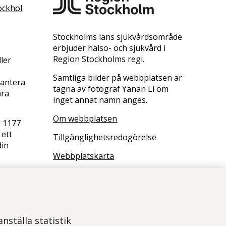
ockhol
Stockholms läns sjukvårdsområde
erbjuder hälso- och sjukvård i
Region Stockholms regi.
ler
Samtliga bilder på webbplatsen är
hantera
tagna av fotograf Yanan Li om
ara
inget annat namn anges.
Om webbplatsen
r 1177
 ett
Tillgänglighetsredogörelse
din
Webbplatskarta
Följ oss på LinkedIn
Få de senaste uppdateringarna
genom att följa oss på LinkedIn.
nställa statistik