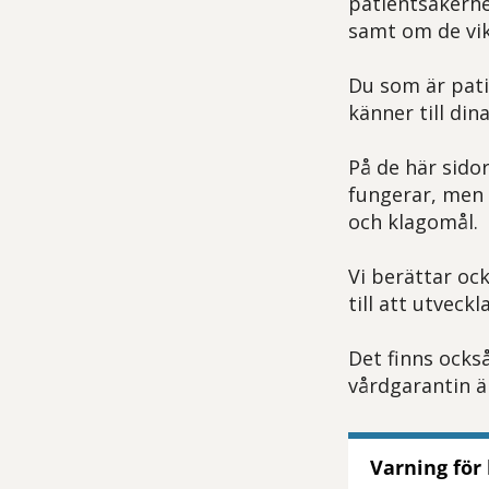
patientsäkerhet
samt om de vik
Du som är patie
känner till di
På de här sido
fungerar, men 
och klagomål.
Vi berättar oc
till att utveck
Det finns ocks
vårdgarantin ä
Varning för