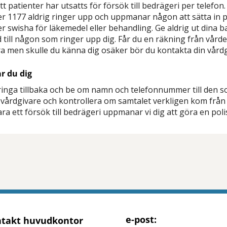
t patienter har utsatts för försök till bedrägeri per telefon
er 1177 aldrig ringer upp och uppmanar någon att sätta in 
r swisha för läkemedel eller behandling. Ge aldrig ut dina b
 till någon som ringer upp dig. Får du en räkning från vården
a men skulle du känna dig osäker bör du kontakta din vårdg
r du dig
l ringa tillbaka och be om namn och telefonnummer till den s
 vårdgivare och kontrollera om samtalet verkligen kom frå
vara ett försök till bedrägeri uppmanar vi dig att göra en pol
tt öppna delningsalternativ.
e-post:
takt huvudkontor