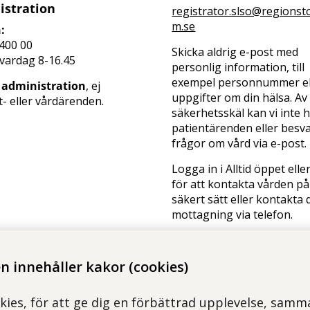
istration
registrator.slso@regionst
m.se
:
400 00
Skicka aldrig e-post med
 vardag 8-16.45
personlig information, till
exempel personnummer el
 administration
, ej
uppgifter om din hälsa. Av
- eller vårdärenden.
säkerhetsskäl kan vi inte 
patientärenden eller besv
frågor om vård via e-post.
Logga in i Alltid öppet elle
för att kontakta vården på
säkert sätt eller kontakta 
mottagning via telefon.
 innehåller kakor (cookies)
kies, för att ge dig en förbättrad upplevelse, samma