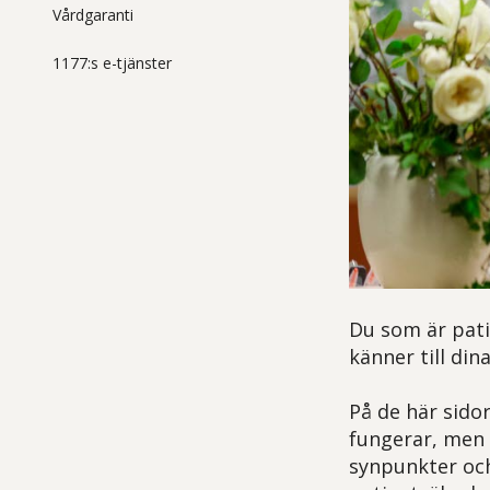
Vårdgaranti
1177:s e-tjänster
Du som är patie
känner till di
På de här sido
fungerar, men 
synpunkter och