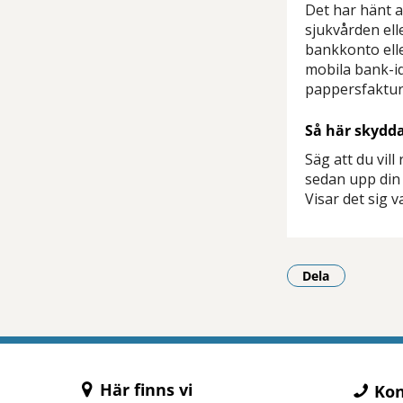
Det har hänt at
sjukvården ell
bankkonto elle
mobila bank-id
pappersfaktur
Så här skydda
Säg att du vil
sedan upp din
Visar det sig 
Dela
- Klicka för a
Här finns vi
Kon